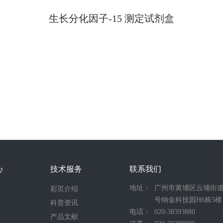
生长分化因子-15 测定试剂盒
心
技术服务
联系我们
地址：
广州市黄埔区云埔街道
彩页介绍
号纳金科技园H6栋5楼
科普资讯
电话：
020-38393880
产品文献