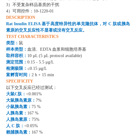
3）
不受复杂样品基质的干扰
4）
可用控件：10-1220-01
DESCRIPTION
Rat Insulin ELISA 基于高度特异性的单克隆抗体，对 C 肽或胰岛
素原的交叉反应性不显著或没有交叉反应。
TEST CHARACTERISTICS
类型
：
鼠
样本类型
：
血清、EDTA 血浆和细胞培养基
取样容积
：
10 µL (5 µL protocol available)
测定范围
：
0.15 - 5.5 μg/L
检测极限
：
≤0.
15
µg/L
富孵育时间
：
2 h +
15
min
SPECIFICITY
以下交叉反应已经过测试
：
大鼠C肽：
<0.001%
大鼠胰岛素原：
7%
小鼠胰岛素
：
75 %
人胰岛素：
167
%
人胰岛素原：
75%
人 C 肽：
<0.05%
赖脯胰岛素：
167 %