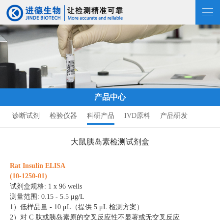
产品中心
诊断试剂
检验仪器
科研产品
IVD原料
产品研发
大鼠胰岛素检测试剂盒
Rat Insulin ELISA
(10-1250-01)
试剂盒
规格
: 1 x 96 wells
测量范围
:
0.15 - 5.5 μg/L
1）
低样品量 - 10 μL（提供 5 μL 检测方案）
2）
对 C 肽或胰岛素原的交叉反应性不显著或无交叉反应