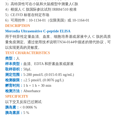
3）
高特异性可在小鼠和大鼠模型中测量人C肽
4）
根据人 C 肽国际参比试剂 IRR84/510 校准
5）
CE/IVD 标签在特定市场
6
）可用控件：10-1134-01（仅限美国）或 10-1164-01
DESCRIPTION
Mercodia Ultrasensitive C-peptide ELISA
用于特异性定量血清、血浆、细胞培养基或尿液中人 C 肽的高质
量免疫测定。通过使用技术说明TN34-0144中描述的替代协议，可
以实现更高的灵敏度。
TEST CHARACTERISTICS
类型
：
人
样本类型
：
血清、EDTA 和肝素血浆或尿液
取样容积
：
50
µL
测定范围
：
5
-
280 pmol/L (0.015
-
0.85 ng/mL)
检测极限
：
≤2.5 pmol/L (0.0076 µg/L)
孵育时间
：
1 h + 1 h +
30
min
检测方法
：
Absorbance
SPECIFICITY
以下交叉反应已过测试
:
胰岛素
：
< 0.0006 %
胰岛素原
：
5 %