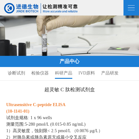
产品中心
诊断试剂
检验仪器
科研产品
IVD原料
产品研发
超灵敏 C 肽检测试剂盒
Ultrasensitive C-peptide ELISA
(10-1141-01)
试剂盒
规格
: 1 x 96 wells
测量范围
:5
-
280 pmol/L (0.015
-
0.85 ng/mL)
1）
高灵敏度，蚀刻限< 2.5 pmol/L （0.0076 μg/L）
2）
对胰岛素或胰岛素原无或最小交叉反应